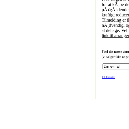
for at kÃ¸be d
pÃ¥gÃ¦ldende v
kraftigt reducer
Tilmelding er 
nÃ¸dvendig, og 
at deltage. Vel
link til arrang
Find din næste vins
(vi sælger ikke noge
Til forsiden