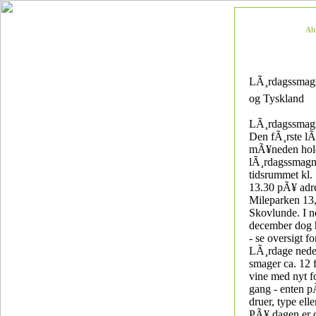
Al
LÃ¸rdagssmagni
og Tyskland
LÃ¸rdagssmag
Den fÃ¸rste lÃ
mÃ¥neden hold
lÃ¸rdagssmagn
tidsrummet kl. 1
13.30 pÃ¥ adr
Mileparken 13
Skovlunde. I 
december dog 
- se oversigt f
LÃ¸rdage nede
smager ca. 12 f
vine med nyt f
gang - enten p
druer, type ell
PÃ¥ dagen er 