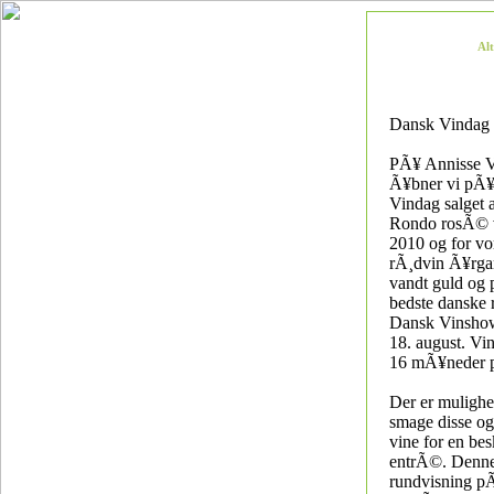
Al
Dansk Vindag 
PÃ¥ Annisse V
Ã¥bner vi pÃ
Vindag salget 
Rondo rosÃ© 
2010 og for vo
rÃ¸dvin Ã¥rga
vandt guld og 
bedste danske 
Dansk Vinshow
18. august. Vin
16 mÃ¥neder 
Der er mulighe
smage disse o
vine for en be
entrÃ©. Denne
rundvisning p