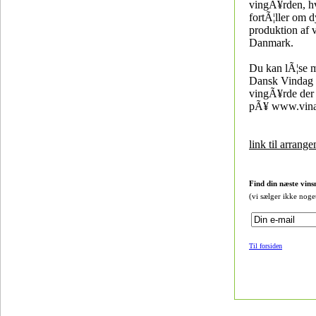
vingÃ¥rden, h
fortÃ¦ller om 
produktion af v
Danmark.
Du kan lÃ¦se 
Dansk Vindag 
vingÃ¥rde der
pÃ¥ www.vina
link til arrang
Find din næste vins
(vi sælger ikke noge
Til forsiden