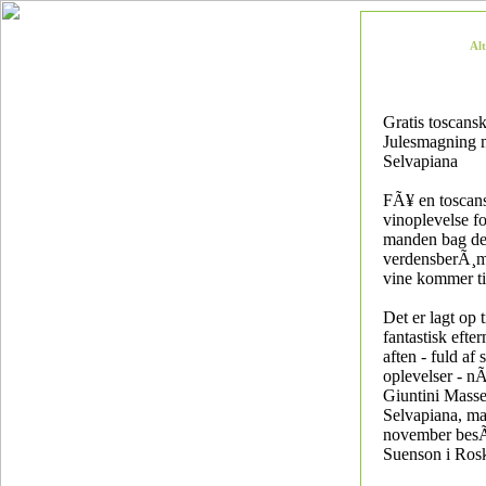
Al
Gratis toscans
Julesmagning
Selvapiana
FÃ¥ en toscan
vinoplevelse fo
manden bag d
verdensberÃ¸m
vine kommer ti
Det er lagt op t
fantastisk efte
aften - fuld af 
oplevelser - n
Giuntini Masset
Selvapiana, m
november besÃ
Suenson i Rosk