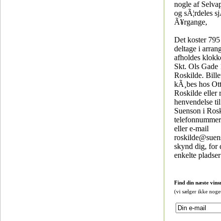
nogle af Selva
og sÃ¦rdeles s
Ã¥rgange,
Det koster 79
deltage i arran
afholdes klokk
Skt. Ols Gade 
Roskilde. Bille
kÃ¸bes hos Ot
Roskilde eller 
henvendelse til
Suenson i Ros
telefonnummer
eller e-mail
roskilde@suen
skynd dig, for 
enkelte pladser
Find din næste vins
(vi sælger ikke noge