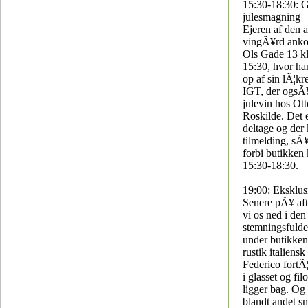
15:30-18:30: G
julesmagning
Ejeren af den 
vingÃ¥rd anko
Ols Gade 13 k
15:30, hvor ha
op af sin lÃ¦kr
IGT, der ogsÃ¥
julevin hos Ot
Roskilde. Det e
deltage og der
tilmelding, sÃ
forbi butikken
15:30-18:30.
19:00: Eksklu
Senere pÃ¥ aft
vi os ned i den
stemningsfulde
under butikken
rustik italien
Federico fortÃ
i glasset og fil
ligger bag. Og
blandt andet 