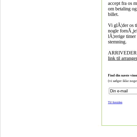
accept fra os 
om betaling og
billet.
Vi glÃ¦der os til
nogle fornÃ¸je
lÃ¦rerige timer
stemning.
ARRIVEDER
link til arrang
Find din næste vins
(vi sælger ikke noge
Til forsiden