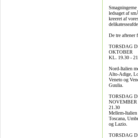
Smagningerne 
ledsaget af sm
kreeret af vore
delikatesseafde
De tre aftener 
TORSDAG DE
OKTOBER
KL. 19.30 - 21
Nord-Italien m
Alto-Adige, L
Veneto og Vene
Guulia.
TORSDAG DE
NOVEMBER Kl
21.30
Mellem-Italie
Toscana, Umbr
og Lazio.
TORSDAG DE