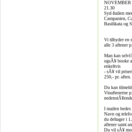
NOVEMBER KL
21.30
Syd-Italien me
Campanien, Ca
Basilikata og S
Vi tilbyder en 
alle 3 aftener 
Man kan selvfÃ
ogsÃ¥ booke a
enkeltvis
- sÃ¥ vil prise
250,- pr. aften.
Du kan tilmeld
Vinaftenerne 
nedenstÃ¥ende
I mailen bedes
Navn og telef
du deltager i 1,
aftener samt an
Du vil sÃ¥ mo