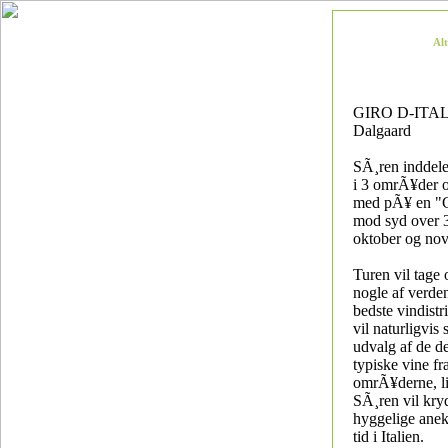
Al
GIRO D-ITAL
Dalgaard
SÃ¸ren inddele
i 3 omrÃ¥der o
med pÃ¥ en "G
mod syd over 3
oktober og no
Turen vil tage
nogle af verde
bedste vindistri
vil naturligvis
udvalg af de de
typiske vine fr
omrÃ¥derne, l
SÃ¸ren vil kry
hyggelige anek
tid i Italien.