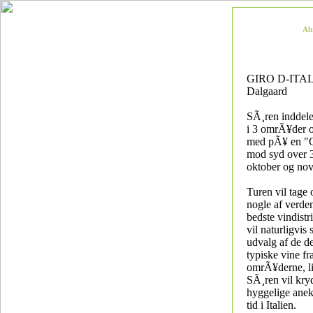
Al
GIRO D-ITAL
Dalgaard
SÃ¸ren inddele
i 3 omrÃ¥der o
med pÃ¥ en "G
mod syd over 3
oktober og no
Turen vil tage
nogle af verde
bedste vindistri
vil naturligvis
udvalg af de de
typiske vine fr
omrÃ¥derne, l
SÃ¸ren vil kry
hyggelige anek
tid i Italien.