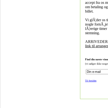
accept fra os 
om betaling og
billet.
Vi glÃ¦der os til
nogle fornÃ¸je
lÃ¦rerige timer
stemning.
ARRIVEDER
link til arrang
Find din næste vins
(vi sælger ikke noge
Til forsiden