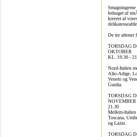
Smagningerne 
ledsaget af sm
kreeret af vore
delikatesseafde
De tre aftener 
TORSDAG DE
OKTOBER
KL. 19.30 - 21
Nord-Italien m
Alto-Adige, L
Veneto og Vene
Guulia.
TORSDAG DE
NOVEMBER Kl
21.30
Mellem-Italie
Toscana, Umbr
og Lazio.
TORSDAG DE