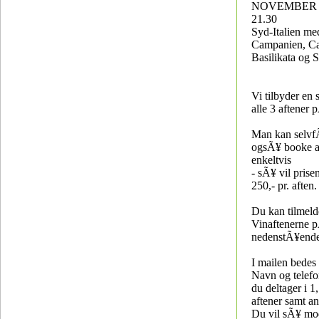
NOVEMBER KL
21.30
Syd-Italien me
Campanien, Ca
Basilikata og S
Vi tilbyder en 
alle 3 aftener 
Man kan selvfÃ
ogsÃ¥ booke a
enkeltvis
- sÃ¥ vil prise
250,- pr. aften.
Du kan tilmeld
Vinaftenerne 
nedenstÃ¥ende
I mailen bedes
Navn og telef
du deltager i 1,
aftener samt an
Du vil sÃ¥ mo