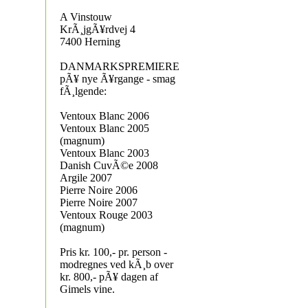
A Vinstouw
KrÃ¸jgÃ¥rdvej 4
7400 Herning
DANMARKSPREMIERE
pÃ¥ nye Ã¥rgange - smag
fÃ¸lgende:
Ventoux Blanc 2006
Ventoux Blanc 2005
(magnum)
Ventoux Blanc 2003
Danish CuvÃ©e 2008
Argile 2007
Pierre Noire 2006
Pierre Noire 2007
Ventoux Rouge 2003
(magnum)
Pris kr. 100,- pr. person -
modregnes ved kÃ¸b over
kr. 800,- pÃ¥ dagen af
Gimels vine.