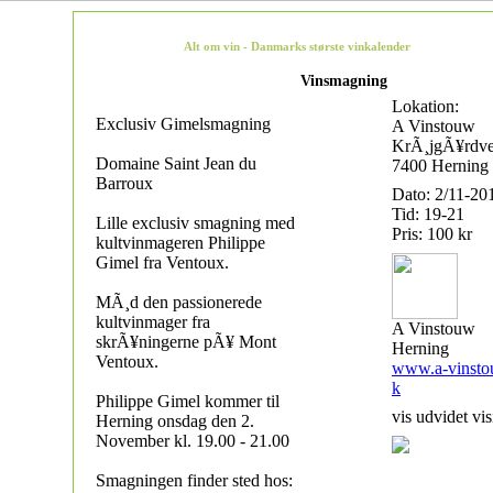
Alt om vin - Danmarks største vinkalender
Vinsmagning
Lokation:
Exclusiv Gimelsmagning
A Vinstouw
KrÃ¸jgÃ¥rdve
Domaine Saint Jean du
7400 Herning
Barroux
Dato: 2/11-20
Tid: 19-21
Lille exclusiv smagning med
Pris: 100 kr
kultvinmageren Philippe
Gimel fra Ventoux.
MÃ¸d den passionerede
kultvinmager fra
A Vinstouw
skrÃ¥ningerne pÃ¥ Mont
Herning
Ventoux.
www.a-vinsto
k
Philippe Gimel kommer til
vis udvidet vis
Herning onsdag den 2.
November kl. 19.00 - 21.00
Smagningen finder sted hos: