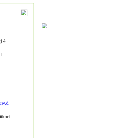
j 4
11
uw.d
itkort