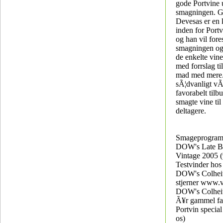
gode Portvine 
smagningen. G
Devesas er en 
inden for Port
og han vil for
smagningen o
de enkelte vi
med forrslag t
mad med mere.
sÃ¦dvanligt vÃ¦
favorabelt til
smagte vine til
deltagere.
Smageprogram
DOW's Late Bo
Vintage 2005 (
Testvinder hos
DOW's Colheit
stjerner www.v
DOW's Colheit
Ã¥r gammel fa
Portvin special 
os)