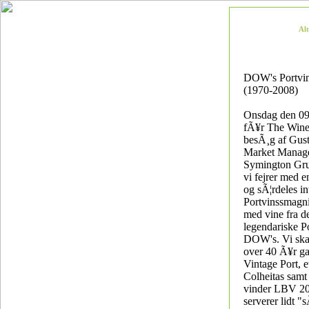
Al
DOW's Portvi
(1970-2008)
Onsdag den 09
fÃ¥r The Win
besÃ¸g af Gus
Market Manage
Symington Gru
vi fejrer med 
og sÃ¦rdeles in
Portvinssmagni
med vine fra d
legendariske P
DOW's. Vi skal
over 40 Ã¥r g
Vintage Port, e
Colheitas sam
vinder LBV 20
serverer lidt "s