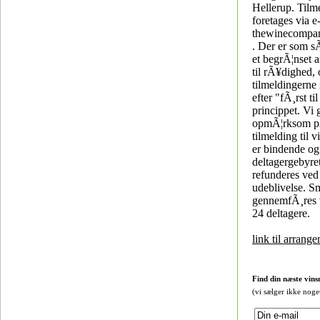
Hellerup. Tilm
foretages via e
thewinecompa
. Der er som s
et begrÃ¦nset a
til rÃ¥dighed,
tilmeldingerne 
efter "fÃ¸rst ti
princippet. Vi 
opmÃ¦rksom p
tilmelding til
er bindende og
deltagergebyre
refunderes ved 
udeblivelse. 
gennemfÃ¸res
24 deltagere.
link til arrang
Find din næste vins
(vi sælger ikke noge