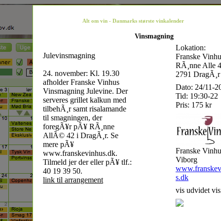
Alt om vin - Danmarks største vinkalender
Vinsmagning
Lokation:
Julevinsmagning
Franske Vinhu
RÃ¸nne Alle 
24. november: Kl. 19.30
2791 DragÃ¸r
afholder Franske Vinhus
Dato: 24/11-2
Vinsmagning Julevine. Der
Tid: 19:30-22
serveres grillet kalkun med
Pris: 175 kr
tilbehÃ¸r samt risalamande
til smagningen, der
foregÃ¥r pÃ¥ RÃ¸nne
AllÃ© 42 i DragÃ¸r. Se
mere pÃ¥
Franske Vinhu
www.franskevinhus.dk.
Viborg
Tilmeld jer der eller pÃ¥ tlf.:
www.franskev
40 19 39 50.
s.dk
link til arrangement
vis udvidet vis