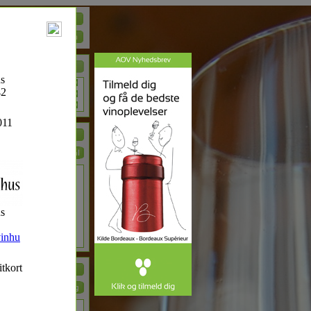
s
42
011
s
inhu
itkort