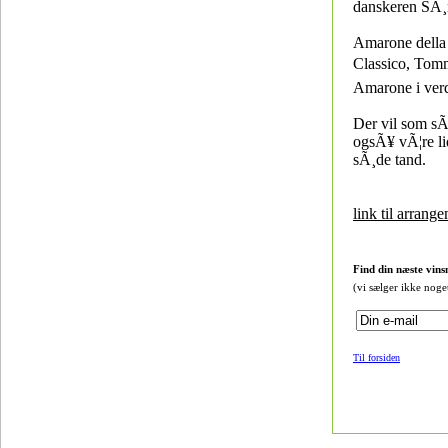
danskeren SÃ¸
Amarone della 
Classico, Tomma
Amarone i ver
Der vil som sÃ
ogsÃ¥ vÃ¦re lid
sÃ¸de tand.
link til arrang
Find din næste vins
(vi sælger ikke noge
Til forsiden