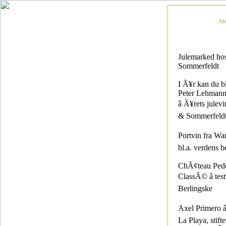
Al
Julemarked ho
Sommerfeldt
I Ã¥r kan du b
Peter Lehmann
â Ã¥rets julev
& Sommerfeld
Portvin fra Warr
bl.a. verdens 
ChÃ¢teau Pede
ClassÃ© â tes
Berlingske
Axel Primero â
La Playa, stifte