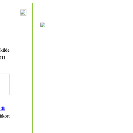
kilde
011
.dk
itkort