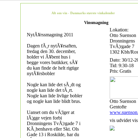
Alt om vin - Danmarks største vinkalender
Vinsmagning
Lokation:
NytÃ¥rssmagning 2011
Otto Suenson
Dronningens
Dagen fÃ¸r nytÃ¥rsaften,
TvÃ¦rgade 7
fredag den 30. december,
1302 Kbh/Ros
holder vi Ã¥bent hus i
Dato: 30/12-2
begge vores butikker, sÃ¥
Tid: 9:30-18
du kan finde de helt rigtige
Pris: Gratis
nytÃ¥rsbobler
Nogle kan lide det sÃ¸dt og
nogle kan lide det tÃ¸rt.
Nogle kan lide livlige bobler
og nogle kan lide blidt brus.
Otto Suenson
Gentofte
Uanset om du vÃ¦lger at
www.suenson
lÃ¦gge vejen forbi
vis udvidet vis
Dronningens TvÃ¦rgade 7 i
KÃ¸benhavn eller Skt. Ols
Gade 13 i Roskilde, har du