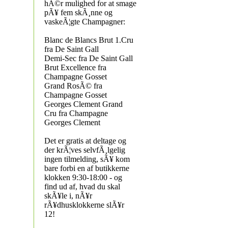
hÃ©r mulighed for at smage
pÃ¥ fem skÃ¸nne og
vaskeÃ¦gte Champagner:
Blanc de Blancs Brut 1.Cru
fra De Saint Gall
Demi-Sec fra De Saint Gall
Brut Excellence fra
Champagne Gosset
Grand RosÃ© fra
Champagne Gosset
Georges Clement Grand
Cru fra Champagne
Georges Clement
Det er gratis at deltage og
der krÃ¦ves selvfÃ¸lgelig
ingen tilmelding, sÃ¥ kom
bare forbi en af butikkerne
klokken 9:30-18:00 - og
find ud af, hvad du skal
skÃ¥le i, nÃ¥r
rÃ¥dhusklokkerne slÃ¥r
12!