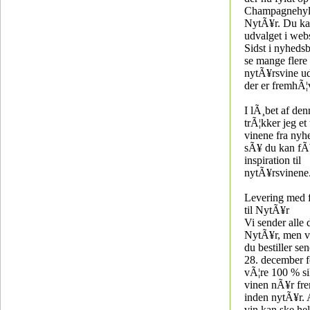
Champagnehyld
NytÃ¥r. Du ka
udvalget i we
Sidst i nyheds
se mange fler
nytÃ¥rsvine u
der er fremhÃ¦
I lÃ¸bet af de
trÃ¦kker jeg et
vinene fra nyh
sÃ¥ du kan fÃ¥
inspiration til
nytÃ¥rsvinene
Levering med 
til NytÃ¥r
Vi sender alle 
NytÃ¥r, men vi
du bestiller se
28. december f
vÃ¦re 100 % si
vinen nÃ¥r fr
inden nytÃ¥r. 
vin kan ske he