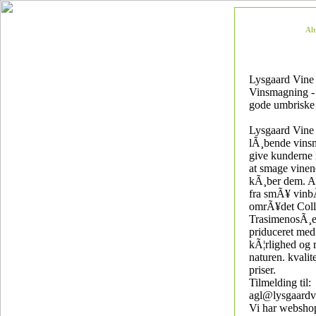
Al
Lysgaard Vine 
Vinsmagning - 
gode umbriske
Lysgaard Vine
lÃ¸bende vinsm
give kunderne 
at smage vinen
kÃ¸ber dem. Al
fra smÃ¥ vinb
omrÃ¥det Coll
TrasimenosÃ¸e
priduceret me
kÃ¦rlighed og r
naturen. kvalite
priser.
Tilmelding til:
agl@lysgaardv
Vi har websho