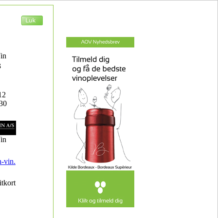
in
3
12
:30
in
-vin.
itkort