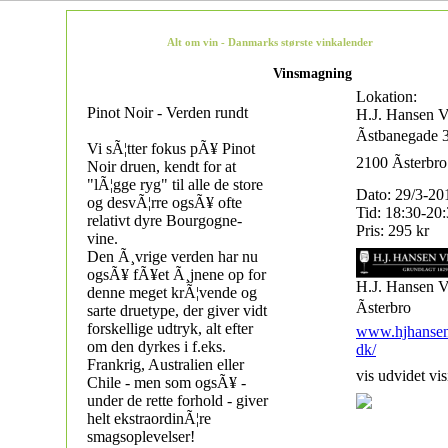
Alt om vin - Danmarks største vinkalender
Vinsmagning
Lokation:
Pinot Noir - Verden rundt
H.J. Hansen V
Ãstbanegade 
Vi sÃ¦tter fokus pÃ¥ Pinot
2100 Ãsterbro
Noir druen, kendt for at
"lÃ¦gge ryg" til alle de store
Dato: 29/3-20
og desvÃ¦rre ogsÃ¥ ofte
Tid: 18:30-20
relativt dyre Bourgogne-
Pris: 295 kr
vine.
Den Ã¸vrige verden har nu
ogsÃ¥ fÃ¥et Ã¸jnene op for
H.J. Hansen V
denne meget krÃ¦vende og
Ãsterbro
sarte druetype, der giver vidt
forskellige udtryk, alt efter
www.hjhansen
om den dyrkes i f.eks.
dk/
Frankrig, Australien eller
vis udvidet vis
Chile - men som ogsÃ¥ -
under de rette forhold - giver
helt ekstraordinÃ¦re
smagsoplevelser!