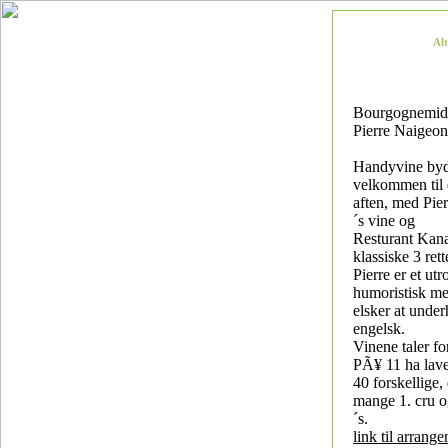
Al
Bourgognemid
Pierre Naigeon
Handyvine by
velkommen til 
aften, med Pi
´s vine og
Resturant Kan
klassiske 3 ret
Pierre er et utr
humoristisk m
elsker at unde
engelsk.
Vinene taler for
PÃ¥ 11 ha lave
40 forskellige,
mange 1. cru 
´s.
link til arrang