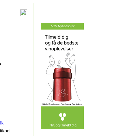
4
2
dk
itkort