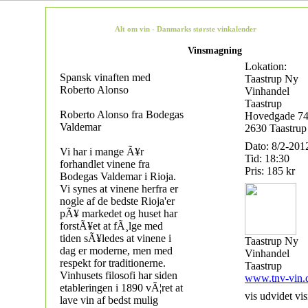
Alt om vin - Danmarks største vinkalender
Vinsmagning
Lokation:
Spansk vinaften med
Taastrup Ny
Roberto Alonso
Vinhandel
Taastrup
Roberto Alonso fra Bodegas
Hovedgade 7
Valdemar
2630 Taastrup
Dato: 8/2-201
Vi har i mange Ã¥r
Tid: 18:30
forhandlet vinene fra
Pris: 185 kr
Bodegas Valdemar i Rioja.
Vi synes at vinene herfra er
nogle af de bedste Rioja'er
pÃ¥ markedet og huset har
forstÃ¥et at fÃ¸lge med
tiden sÃ¥ledes at vinene i
Taastrup Ny
dag er moderne, men med
Vinhandel
respekt for traditionerne.
Taastrup
Vinhusets filosofi har siden
www.tnv-vin.
etableringen i 1890 vÃ¦ret at
vis udvidet vis
lave vin af bedst mulig