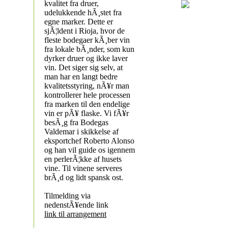
kvalitet fra druer,
udelukkende hÃ¸stet fra
egne marker. Dette er
sjÃ¦ldent i Rioja, hvor de
fleste bodegaer kÃ¸ber vin
fra lokale bÃ¸nder, som kun
dyrker druer og ikke laver
vin. Det siger sig selv, at
man har en langt bedre
kvalitetsstyring, nÃ¥r man
kontrollerer hele processen
fra marken til den endelige
vin er pÃ¥ flaske. Vi fÃ¥r
besÃ¸g fra Bodegas
Valdemar i skikkelse af
eksportchef Roberto Alonso
og han vil guide os igennem
en perlerÃ¦kke af husets
vine. Til vinene serveres
brÃ¸d og lidt spansk ost.
Tilmelding via
nedenstÃ¥ende link
link til arrangement