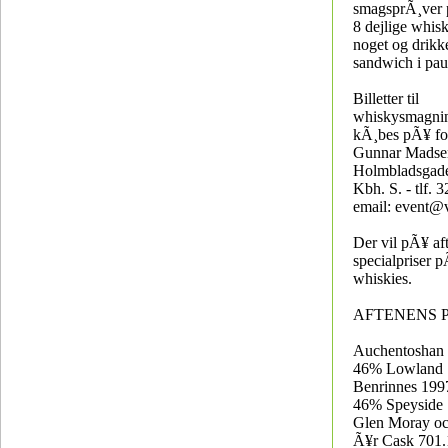
smagsprÃ¸ver
8 dejlige whisk
noget og drikk
sandwich i pau
Billetter til
whiskysmagnin
kÃ¸bes pÃ¥ fo
Gunnar Madse
Holmbladsgade
Kbh. S. - tlf. 
email: event@
Der vil pÃ¥ af
specialpriser 
whiskies.
AFTENENS
Auchentoshan
46% Lowland
Benrinnes 199
46% Speyside
Glen Moray oc
Ã¥r Cask 701.