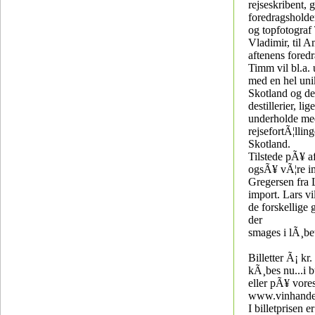
rejseskribent, g
foredragsholde
og topfotogra
Vladimir, til 
aftenens foredr
Timm vil bl.a.
med en hel unik
Skotland og de
destillerier, li
underholde med
rejsefortÃ¦lling
Skotland.
Tilstede pÃ¥ af
ogsÃ¥ vÃ¦re i
Gregersen fr
import. Lars vi
de forskellige
der
smages i lÃ¸bet
Billetter Ã¡ kr
kÃ¸bes nu...i 
eller pÃ¥ vore
www.vinhande
I billetprisen e