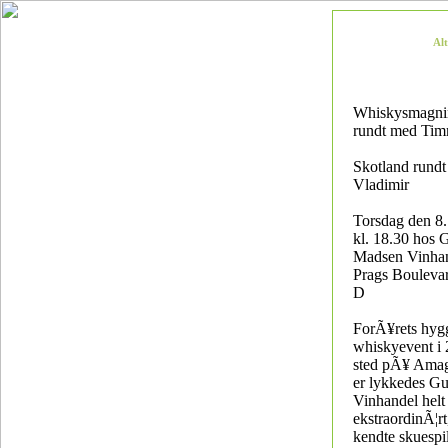
Al
Whiskysmagnin
rundt med Tim
Skotland rund
Vladimir
Torsdag den 8.
kl. 18.30 hos 
Madsen Vinha
Prags Bouleva
D
ForÃ¥rets hygg
whiskyevent i 
sted pÃ¥ Amag
er lykkedes G
Vinhandel helt
ekstraordinÃ¦rt
kendte skuespil