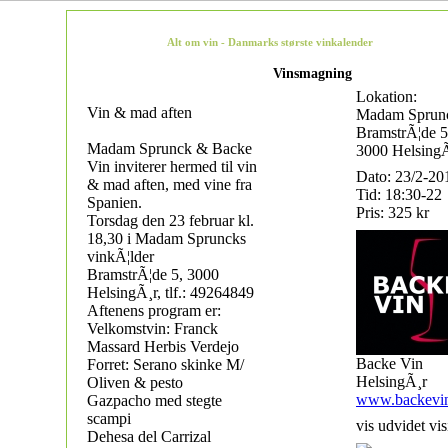
Alt om vin - Danmarks største vinkalender
Vinsmagning
Lokation:
Vin & mad aften
Madam Sprun
BramstrÃ¦de 5
Madam Sprunck & Backe
3000 Helsing
Vin inviterer hermed til vin
Dato: 23/2-20
& mad aften, med vine fra
Tid: 18:30-22
Spanien.
Pris: 325 kr
Torsdag den 23 februar kl.
18,30 i Madam Spruncks
vinkÃ¦lder
BramstrÃ¦de 5, 3000
HelsingÃ¸r, tlf.: 49264849
Aftenens program er:
Velkomstvin: Franck
Massard Herbis Verdejo
Backe Vin
Forret: Serano skinke M/
HelsingÃ¸r
Oliven & pesto
www.backevi
Gazpacho med stegte
scampi
vis udvidet vis
Dehesa del Carrizal