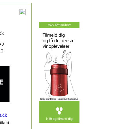
ck
Ã¸r
12
n.dk
itkort