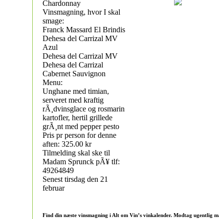
Chardonnay
Vinsmagning, hvor I skal
smage:
Franck Massard El Brindis
Dehesa del Carrizal MV
Azul
Dehesa del Carrizal MV
Dehesa del Carrizal
Cabernet Sauvignon
Menu:
Unghane med timian,
serveret med kraftig
rÃ¸dvinsglace og rosmarin
kartofler, hertil grillede
grÃ¸nt med pepper pesto
Pris pr person for denne
aften: 325.00 kr
Tilmelding skal ske til
Madam Sprunck pÃ¥ tlf:
49264849
Senest tirsdag den 21
februar
Find din næste vinsmagning i Alt om Vin’s vinkalender. Modtag ugentlig m