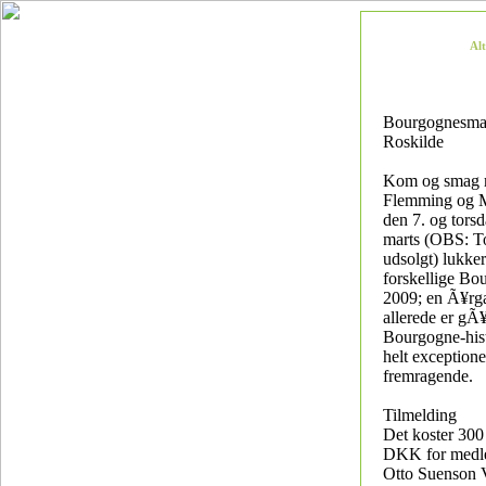
Al
Bourgognesma
Roskilde
Kom og smag 
Flemming og M
den 7. og torsd
marts (OBS: T
udsolgt) lukke
forskellige Bo
2009; en Ã¥rg
allerede er gÃ¥
Bourgogne-his
helt exceptione
fremragende.
Tilmelding
Det koster 30
DKK for medl
Otto Suenson 