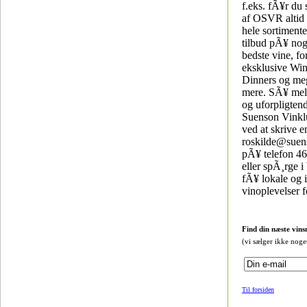
f.eks. fÃ¥r d
af OSVR altid
hele sortimente
tilbud pÃ¥ nog
bedste vine, fo
eksklusive Wi
Dinners og me
mere. SÃ¥ meld
og uforpligtend
Suenson Vinkl
ved at skrive en
roskilde@suens
pÃ¥ telefon 46
eller spÃ¸rge i
fÃ¥ lokale og i
vinoplevelser fo
Find din næste vins
(vi sælger ikke noge
Til forsiden