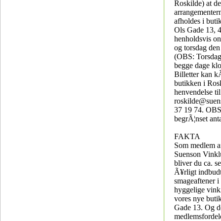
Roskilde) at del
arrangementern
afholdes i buti
Ols Gade 13, 
henholdsvis on
og torsdag den
(OBS: Torsdag 
begge dage kl
Billetter kan k
butikken i Rosk
henvendelse til
roskilde@suen
37 19 74. OBS
begrÃ¦nset anta
FAKTA
Som medlem af
Suenson Vinkl
bliver du ca. s
Ã¥rligt indbudt 
smageaftener i 
hyggelige vink
vores nye butik
Gade 13. Og de
medlemsfordele