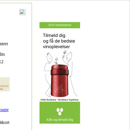
tret
olm
12
supe
itkort