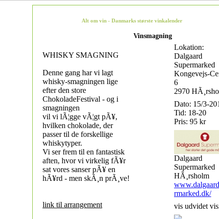
Alt om vin - Danmarks største vinkalender
Vinsmagning
Lokation:
WHISKY SMAGNING
Dalgaard
Supermarked
Denne gang har vi lagt
Kongevejs-Cen
whisky-smagningen lige
6
efter den store
2970 HÃ¸rsh
ChokoladeFestival - og i
Dato: 15/3-20
smagningen
Tid: 18-20
vil vi lÃ¦gge vÃ¦gt pÃ¥,
Pris: 95 kr
hvilken chokolade, der
passer til de forskellige
whiskytyper.
Vi ser frem til en fantastisk
Dalgaard
aften, hvor vi virkelig fÃ¥r
Supermarked
sat vores sanser pÃ¥ en
HÃ¸rsholm
hÃ¥rd - men skÃ¸n prÃ¸ve!
www.dalgaard
rmarked.dk/
link til arrangement
vis udvidet vis