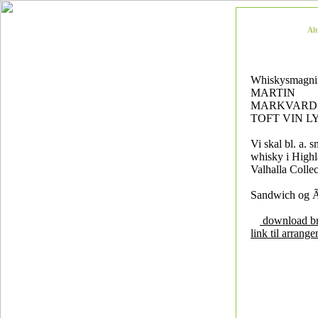
Al
Whiskysmagni
MARTIN
MARKVARDS
TOFT VIN 
Vi skal bl. a. 
whisky i Highl
Valhalla Coll
Sandwich og Ã
download b
link til arrang