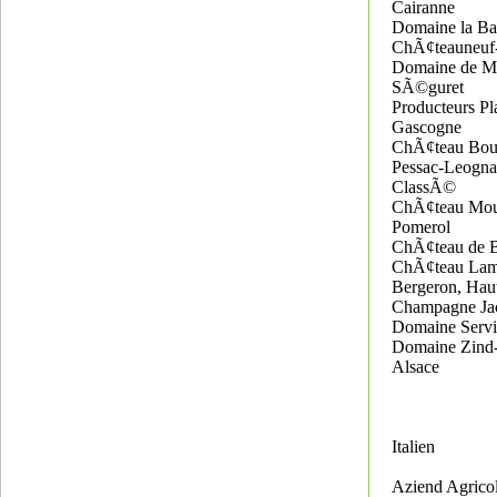
Cairanne
Domaine la Ba
ChÃ¢teauneuf
Domaine de M
SÃ©guret
Producteurs Pl
Gascogne
ChÃ¢teau Bou
Pessac-Leogna
ClassÃ©
ChÃ¢teau Moul
Pomerol
ChÃ¢teau de 
ChÃ¢teau Lam
Bergeron, Ha
Champagne Ja
Domaine Servi
Domaine Zind
Alsace
Italien
Aziend Agrico