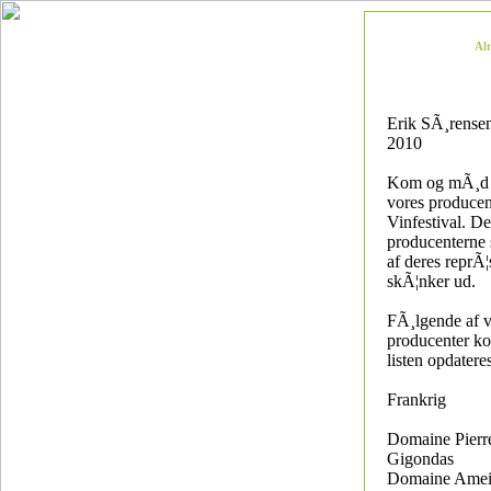
Al
Erik SÃ¸rensen
2010
Kom og mÃ¸d e
vores producent
Vinfestival. De
producenterne s
af deres reprÃ¦
skÃ¦nker ud.
FÃ¸lgende af v
producenter k
listen opdatere
Frankrig
Domaine Pierr
Gigondas
Domaine Ameil