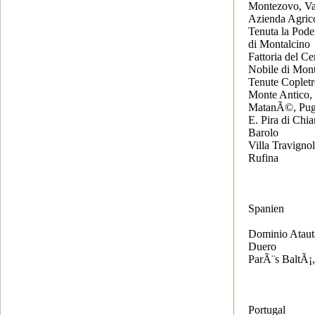
Montezovo, Val
Azienda Agric
Tenuta la Pode
di Montalcino
Fattoria del Ce
Nobile di Mon
Tenute Coplet
Monte Antico,
MatanÃ©, Pug
E. Pira di Chia
Barolo
Villa Travignol
Rufina
Spanien
Dominio Atauta
Duero
ParÃ¨s BaltÃ¡
Portugal