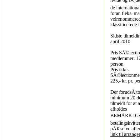
hvide og rÃ¸de 
de internation
foran f.eks. m
velrenommere
klassificerede 
Sidste tilmeldin
april 2010
Pris SÃ©lectio
medlemmer: 175
person
Pris ikke-
SÃ©lectionme
225,- kr. pr. p
Der forudsÃ¦tte
minimum 20 de
tilmeldt for at
afholdes
BEMÃRK! Gy
betalingskvitter
pÃ¥ selve afte
link til arrang