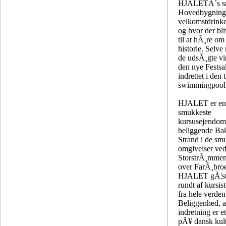
HJALETÂ´s s
Hovedbygning
velkomstdrinke
og hvor der bli
til at hÃ¸re 
historie. Selv
de udsÃ¸gte vin
den nye Festsa
indrettet i den 
swimmingpool
HJALET er en
smukkeste
kursusejendom
beliggende Ba
Strand i de sm
omgivelser ve
StorstrÃ¸mmen
over FarÃ¸broe
HJALET gÃ¦st
rundt af kursis
fra hele verden
Beliggenhed, ar
indretning er e
pÃ¥ dansk kult