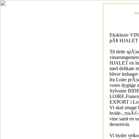
Al
Eksklusiv VI
pÃ¥ HJALET
Til dette spÃ¦
vinarrangement
HJALET en luk
med delikate r
bliver ledsaget
fra Loire prÃ¦s
vores dygtige 
Sylvaine BIDE
LOIRE.Franc
EXPORT i Loi
Vi skal smage
hvide-, rosÃ©
vine samt en u
dessertvin.
Vi byder velk