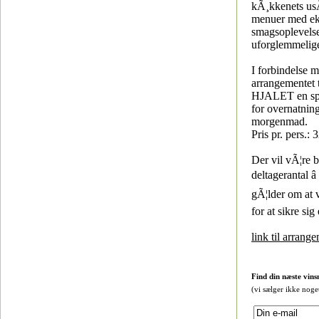
kÃ¸kkenets us
menuer med ek
smagsoplevelse
uforglemmelig
I forbindelse 
arrangementet 
HJALET en spe
for overnatning
morgenmad.
Pris pr. pers.: 
Der vil vÃ¦re 
deltagerantal â
gÃ¦lder om at vÃ
for at sikre sig
link til arrang
Find din næste vins
(vi sælger ikke noge