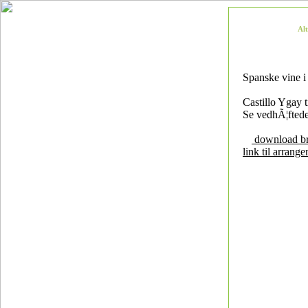
Al
Spanske vine i 
Castillo Ygay t
Se vedhÃ¦ftede
download b
link til arrang