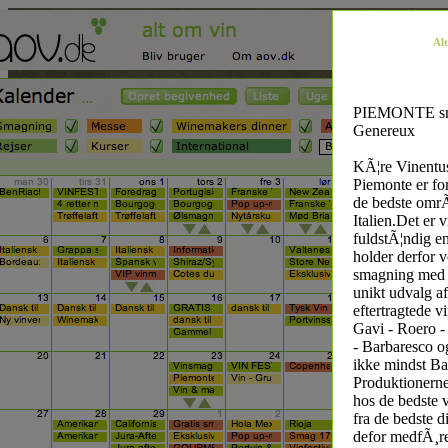
Al
PIEMONTE sm
Genereux
KÃ¦re Vinentus
Piemonte er fo
de bedste omrÃ
Italien.Det er v
fuldstÃ¦ndig en
holder derfor 
smagning med 
unikt udvalg af
eftertragtede v
Gavi - Roero -
- Barbaresco o
ikke mindst Ba
Produktionern
hos de bedste 
fra de bedste di
defor medfÃ¸r