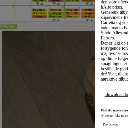
den store efter
hÃ¸je priser.
Genereux tilby
supervinene fr
Carretta og yde
enkeltmarks Ba
Silvio Allesand
Ferrero.
Der er lagt op t
forrygende for
maj,hvor vi hÃ
og din ledsager
smagningen er 
bestille de gyl
drÃ¥ber, til ab
attraktive tilbu
download b
Find din næste vins
(vi sælger ikke noge