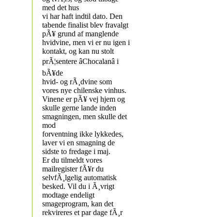
med det hus
vi har haft indtil dato. Den
tabende finalist blev fravalgt
pÃ¥ grund af manglende
hvidvine, men vi er nu igen i
kontakt, og kan nu stolt
prÃ¦sentere âChocalanâ i
bÃ¥de
hvid- og rÃ¸dvine som
vores nye chilenske vinhus.
Vinene er pÃ¥ vej hjem og
skulle gerne lande inden
smagningen, men skulle det
mod
forventning ikke lykkedes,
laver vi en smagning de
sidste to fredage i maj.
Er du tilmeldt vores
mailregister fÃ¥r du
selvfÃ¸lgelig automatisk
besked. Vil du i Ã¸vrigt
modtage endeligt
smageprogram, kan det
rekvireres et par dage fÃ¸r