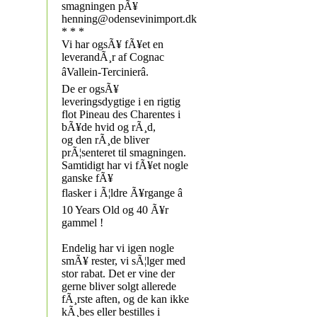
smagningen pÃ¥
henning@odensevinimport.dk
* * *
Vi har ogsÃ¥ fÃ¥et en
leverandÃ¸r af Cognac
âVallein-Tercinierâ.
De er ogsÃ¥
leveringsdygtige i en rigtig
flot Pineau des Charentes i
bÃ¥de hvid og rÃ¸d,
og den rÃ¸de bliver
prÃ¦senteret til smagningen.
Samtidigt har vi fÃ¥et nogle
ganske fÃ¥
flasker i Ã¦ldre Ã¥rgange â
10 Years Old og 40 Ã¥r
gammel !
Endelig har vi igen nogle
smÃ¥ rester, vi sÃ¦lger med
stor rabat. Det er vine der
gerne bliver solgt allerede
fÃ¸rste aften, og de kan ikke
kÃ¸bes eller bestilles i