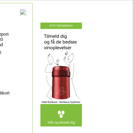
mport
40
 M
0
itkort