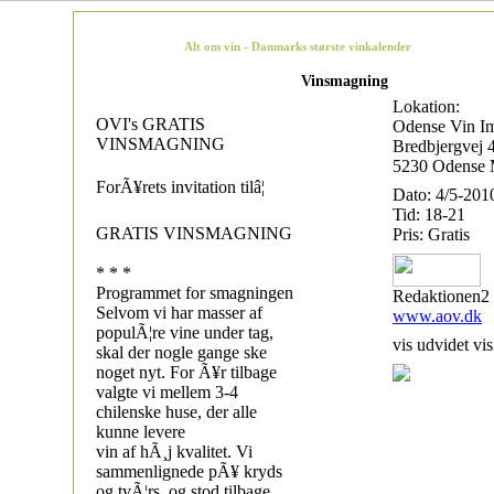
Alt om vin - Danmarks største vinkalender
Vinsmagning
Lokation:
OVI's GRATIS
Odense Vin I
VINSMAGNING
Bredbjergvej 
5230 Odense
ForÃ¥rets invitation tilâ¦
Dato: 4/5-201
Tid: 18-21
GRATIS VINSMAGNING
Pris: Gratis
* * *
Programmet for smagningen
Redaktionen2
Selvom vi har masser af
www.aov.dk
populÃ¦re vine under tag,
vis udvidet vis
skal der nogle gange ske
noget nyt. For Ã¥r tilbage
valgte vi mellem 3-4
chilenske huse, der alle
kunne levere
vin af hÃ¸j kvalitet. Vi
sammenlignede pÃ¥ kryds
og tvÃ¦rs, og stod tilbage