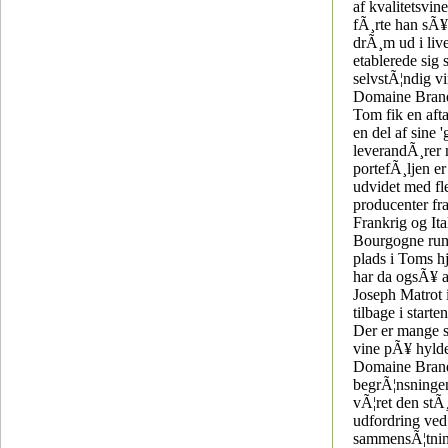
af kvalitetsvin
fÃ¸rte han sÃ¥
drÃ¸m ud i live
etablerede sig
selvstÃ¦ndig v
Domaine Brandi
Tom fik en afta
en del af sine 
leverandÃ¸rer 
portefÃ¸ljen er
udvidet med fl
producenter fr
Frankrig og Ita
Bourgogne rum
plads i Toms hj
har da ogsÃ¥ a
Joseph Matrot 
tilbage i starte
Der er mange 
vine pÃ¥ hyld
Domaine Brand
begrÃ¦nsningen
vÃ¦ret den stÃ¸
udfordring ved
sammensÃ¦tnin