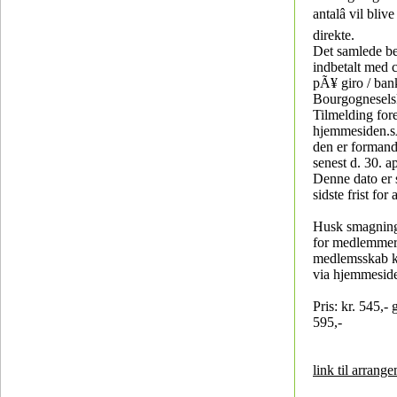
antalâ vil bliv
direkte.
Det samlede b
indbetalt med c
pÃ¥ giro / bank
Bourgognesels
Tilmelding fore
hjemmesiden.s
den er formand
senest d. 30. a
Denne dato er 
sidste frist for
Husk smagning
for medlemmer
medlemsskab 
via hjemmesid
Pris: kr. 545,- 
595,-
link til arrang