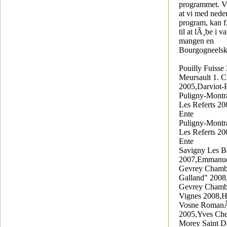
programmet. V
at vi med ned
program, kan 
til at lÃ¸be i v
mangen en
Bourgogneelsk
Pouilly Fuisse
Meursault 1. C
2005,Darviot-P
Puligny-Montra
Les Referts 20
Ente
Puligny-Montra
Les Referts 2
Ente
Savigny Les B
2007,Emmanue
Gevrey Chambe
Galland" 2008
Gevrey Chamber
Vignes 2008,
Vosne Roman
2005,Yves Che
Morey Saint D