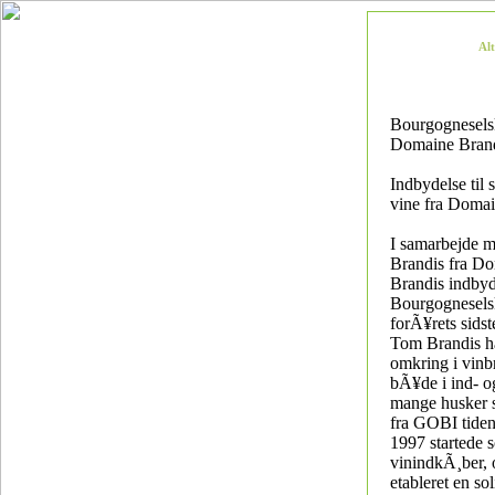
Al
Bourgognesels
Domaine Bran
Indbydelse til
vine fra Doma
I samarbejde 
Brandis fra D
Brandis indby
Bourgogneselsk
forÃ¥rets sids
Tom Brandis ha
omkring i vinb
bÃ¥de i ind- o
mange husker 
fra GOBI tiden
1997 startede 
vinindkÃ¸ber, 
etableret en so