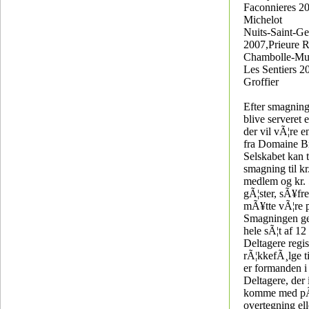
Faconnieres 20
Michelot
Nuits-Saint-Ge
2007,Prieure 
Chambolle-Mus
Les Sentiers 2
Groffier
Efter smagning
blive serveret 
der vil vÃ¦re e
fra Domaine B
Selskabet kan 
smagning til kr.
medlem og kr. 
gÃ¦ster, sÃ¥fr
mÃ¥tte vÃ¦re p
Smagningen ge
hele sÃ¦t af 12
Deltagere regis
rÃ¦kkefÃ¸lge t
er formanden i
Deltagere, der
komme med pÃ
overtegning ell