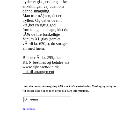
nyder et glas, er der ganske
enkelt ingen vej uden om
denne smagning.
Man tror nÃ¦sten, det er
trylleri. Og det er oven i
kÃ¸bet en rigtig god
forretning at deltage, idet du
fÃ¥r de fire forskellige
Vinum XL glas (samlet
vÃ¦rdi kr. 620,-), du smager
af, med hjem.
Billetter Ã kr. 295,- kan
KUN bestilles og betales via
www.hjhansen-vin.dk.
link til arrangement
Find din næste vinsmagning i Alt om Vin’s vinkalender. Modtag ugentlig m
(vi sælger ikke noget, men giver dig bare information).
Til forsiden