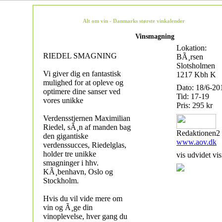
Alt om vin - Danmarks største vinkalender
Vinsmagning
Lokation:
RIEDEL SMAGNING
BÃ¸rsen
Slotsholmen
Vi giver dig en fantastisk
1217 Kbh K
mulighed for at opleve og
Dato: 18/6-20
optimere dine sanser ved
Tid: 17-19
vores unikke
Pris: 295 kr
Verdensstjernen Maximilian
Riedel, sÃ¸n af manden bag
Redaktionen2
den gigantiske
www.aov.dk
verdenssucces, Riedelglas,
holder tre unikke
vis udvidet vis
smagninger i hhv.
KÃ¸benhavn, Oslo og
Stockholm.
Hvis du vil vide mere om
vin og Ã¸ge din
vinoplevelse, hver gang du