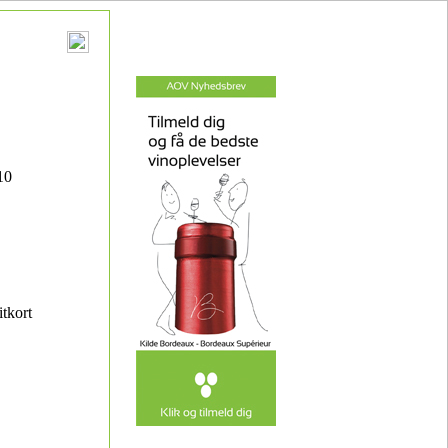
10
itkort