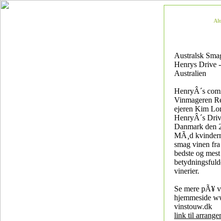
Al
Australsk Sma
Henrys Drive 
Australien
HenryÂ´s comi
Vinmageren Re
ejeren Kim Lo
HenryÂ´s Driv
Danmark den 2
MÃ¸d kvindern
smag vinen fra 
bedste og mest
betydningsfuld
vinerier.
Se mere pÃ¥ v
hjemmeside w
vinstouw.dk
link til arrang