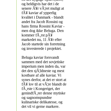
og heldigvis har det i de
senere Ã¥r vÃ¦ret muligt at
fÃ¥ kaviar af ypperlig
kvalitet i Danmark - blandt
andet fra Jacob Rossini og
hans firma Rossini Kaviar -
men dog ikke Beluga. Den
kommer fÃ¸rst pÃ¥
markedet nu, 11 Ã¥r efter
Jacob startede sin forretning
og investerede i projektet.
Beluga kaviar forsvandt
sammen med det sovjetiske
imperium men inden da, var
det den sjÃ¦ldneste og mest
kostbare af alle kaviar. Vi
synes derfor, at det er stort at
fÃ¥ lov til at vÃ¦re blandt de
fÃ¸rste i Kongeriget, der
genindfÃ¸rer denne mytiske
og sagnomspundne
kulinariske delikatesse, og
det vil vi gerne markere.