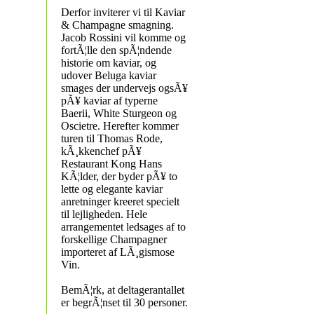
Derfor inviterer vi til Kaviar
& Champagne smagning.
Jacob Rossini vil komme og
fortÃ¦lle den spÃ¦ndende
historie om kaviar, og
udover Beluga kaviar
smages der undervejs ogsÃ¥
pÃ¥ kaviar af typerne
Baerii, White Sturgeon og
Oscietre. Herefter kommer
turen til Thomas Rode,
kÃ¸kkenchef pÃ¥
Restaurant Kong Hans
KÃ¦lder, der byder pÃ¥ to
lette og elegante kaviar
anretninger kreeret specielt
til lejligheden. Hele
arrangementet ledsages af to
forskellige Champagner
importeret af LÃ¸gismose
Vin.
BemÃ¦rk, at deltagerantallet
er begrÃ¦nset til 30 personer.