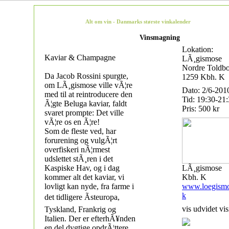
Alt om vin - Danmarks største vinkalender
Vinsmagning
Lokation:
Kaviar & Champagne
LÃ¸gismose
Nordre Toldb
Da Jacob Rossini spurgte,
1259 Kbh. K
om LÃ¸gismose ville vÃ¦re
Dato: 2/6-201
med til at reintroducere den
Tid: 19:30-21
Ã¦gte Beluga kaviar, faldt
Pris: 500 kr
svaret prompte: Det ville
vÃ¦re os en Ã¦re!
Som de fleste ved, har
forurening og vulgÃ¦rt
overfiskeri nÃ¦rmest
udslettet stÃ¸ren i det
Kaspiske Hav, og i dag
LÃ¸gismose
kommer alt det kaviar, vi
Kbh. K
lovligt kan nyde, fra farme i
www.loegismo
k
det tidligere Ãsteuropa,
vis udvidet vis
Tyskland, Frankrig og
Italien. Der er efterhÃ¥nden
en del dygtige opdrÃ¦ttere,