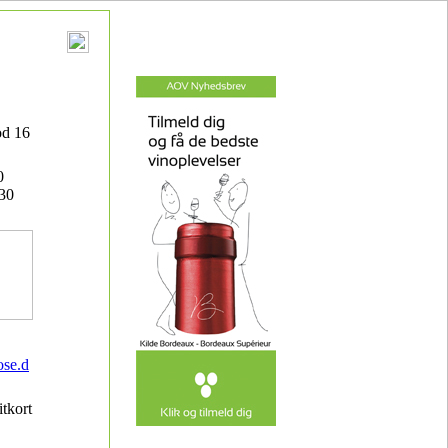
od 16
0
:30
se.d
itkort