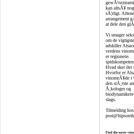
gewÃ¼rztramin
kan altsÃ¥ nog
sÃ¦rligt. Aften
arrangement g
at dele den gl
Vi smager seks 
om de vigtigste
adskiller Alsace
verdens vinom
er regionens
spidskompeten
Hvad sker der 
Hvorfor er Als
vinomrÃ¥de i 
den stÃ¸rste an
Ã¸kologer og
biodynamikere
slags.
Tilmelding ho
post@hipsomh
Find din næste vins