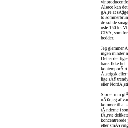
vinproducentfo
Alsace kan det 
gÃ¸re at sÃ¦lge
to sommerbrune
de solide smag
usle 150 kr. Vi 
CIVA, som for
hedder.
Jeg glemmer Al
ingen minder m
Det er der lige
bare. Ikke helt
kontemporÃ¦rt
Ã¸strigsk eller 
lige sÃ¥ trend
eller NordÃ¸sti
Stor er min glÃ
nÃ¥r jeg af va
kommer til at s
tÃ¦nderne i s
fÃ¸rste delikate
koncentrerede p
eller smÃ¥vul