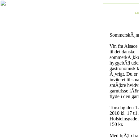
Al
SommerskÃ¸nn
Vin fra Alsace
til det danske
sommerkÃ¸kken
hyggebÃ¦l ude
gastronomisk k
Ã¸vrigt. Du er
inviteret til s
smÃ¦kre hvidvi
garntrisse fÃ¥r 
flyde i den gam
Torsdag den 12
2010 kl. 17 til 
Holsteinsgade 2
150 kr.
Med hjÃ¦lp fra