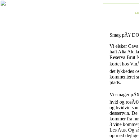
Al
Smag pÃ¥ DO A
Vi elsker Cava!
haft Alta Alel
Reserva Brut 
kortet hos VinÃ
det lykkedes o
kommenteret 
plads.
Vi smager pÃ¥ 8
hvid og rosÃ©
og hvidvin sam
dessertvin. De 
kommer fra hu
3 vine kommer 
Les Aus. Og sÃ
op med dejlige