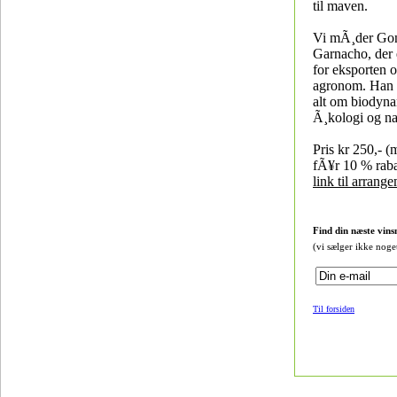
til maven.
Vi mÃ¸der Go
Garnacho, der 
for eksporten 
agronom. Han k
alt om biodyna
Ã¸kologi og na
Pris kr 250,- 
fÃ¥r 10 % raba
link til arrang
Find din næste vins
(vi sælger ikke noge
Til forsiden