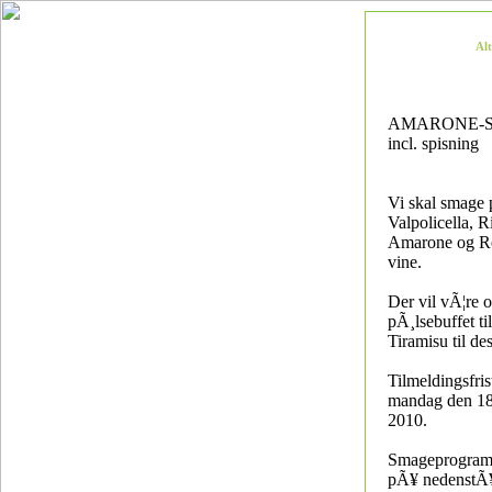
Al
AMARONE-
incl. spisning
Vi skal smage
Valpolicella, R
Amarone og Rec
vine.
Der vil vÃ¦re o
pÃ¸lsebuffet ti
Tiramisu til des
Tilmeldingsfris
mandag den 18
2010.
Smageprogram
pÃ¥ nedenstÃ¥