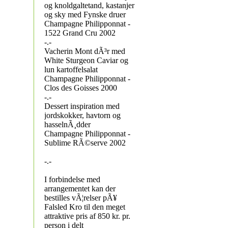
og knoldgaltetand, kastanjer
og sky med Fynske druer
Champagne Philipponnat -
1522 Grand Cru 2002
-.-
Vacherin Mont dÃ³r med
White Sturgeon Caviar og
lun kartoffelsalat
Champagne Philipponnat -
Clos des Goisses 2000
-.-
Dessert inspiration med
jordskokker, havtorn og
hasselnÃ¸dder
Champagne Philipponnat -
Sublime RÃ©serve 2002
-.-
I forbindelse med
arrangementet kan der
bestilles vÃ¦relser pÃ¥
Falsled Kro til den meget
attraktive pris af 850 kr. pr.
person i delt