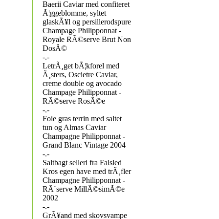
Baerii Caviar med confiteret
Ã¦ggeblomme, syltet
glaskÃ¥l og persillerodspure
Champage Philipponnat -
Royale RÃ©serve Brut Non
DosÃ©
-.-
LetrÃ¸get bÃ¦kforel med
Ã¸sters, Oscietre Caviar,
creme double og avocado
Champage Philipponnat -
RÃ©serve RosÃ©e
-.-
Foie gras terrin med saltet
tun og Almas Caviar
Champagne Philipponnat -
Grand Blanc Vintage 2004
-.-
Saltbagt selleri fra Falsled
Kros egen have med trÃ¸fler
Champagne Philipponnat -
RÃ¨serve MillÃ©simÃ©e
2002
-.-
GrÃ¥and med skovsvampe