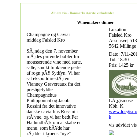
Alt om vin - Danmarks største vinkalender
Winemakers dinner
Lokation:
Champagne og Caviar
Falsled Kro
middag Falsled Kro
Assensvej 513
5642 Millinge
SÃ¸ndag den 7. november
Dato: 7/11-20
mÃ¸des pirrende bobler fra
Tid: 18:30
mousserende vine med sarte,
Pris: 1425 kr
salte, smukt funklende perler
af rogn pÃ¥ Sydfyn. Vi har
sat eksportdirektÃ¸ren
Vianney Gravereaux fra det
prestigefyldte
Champagnehus
Philipponnat og Jacob
LÃ¸gismose
Rossini fra det innovative
Kbh. K
danske caviarhus Rossini i
www.loegismo
stÃ¦vne, og vi har bedt Per
k
HallundbÃ¦k om at skabe en
vis udvidet vis
menu, som bÃ¥de har
rÃ¸dder i kroens "nye"