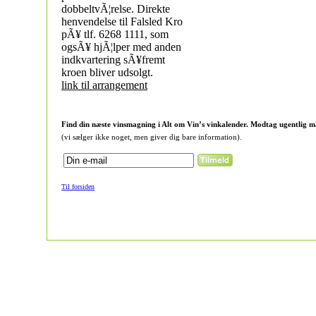
dobbeltvÃ¦relse. Direkte
henvendelse til Falsled Kro
pÃ¥ tlf. 6268 1111, som
ogsÃ¥ hjÃ¦lper med anden
indkvartering sÃ¥fremt
kroen bliver udsolgt.
link til arrangement
Find din næste vinsmagning i Alt om Vin’s vinkalender. Modtag ugentlig m
(vi sælger ikke noget, men giver dig bare information).
Til forsiden