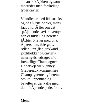
almanak kÃ¸kken og som
tilberedes med forskellige
typer caviar.
Vi indleder med lidt snacks
og de fÃ¸rste bobler, mens
Jacob fortÃ¦ller om det
spÃ¦ndende caviar eventyr,
han er midt i, og herefter
fÃ¸lger 6 retter med bl.a.
Ã¸sters, tun, foie gras,
selleri, trÃ¸fler, grÃ¥and,
jordskokker og caviar -
naturligvis ledsaget af 6
forskellige Champagner.
Undervejs vil Vianney
Gravereaux kommentere
Champagnerne og berette
om Philipponnat, og
bagefter er der kaffe med
dertil hÃ¸rende petits fours.
Menu: