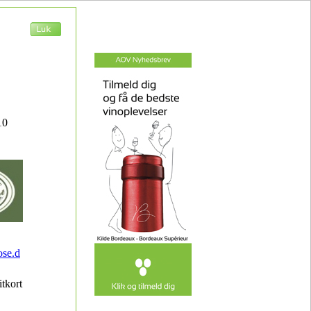
10
se.d
itkort