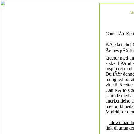
Al
Caus pÃ¥ Rest
KÃ¸kkenchef C
Ãrsnes pÃ¥ R
kreerer med u
sikker hÃ¥nd 
inspireret mad 
Du fÃ¥r denne
mulighed for a
vine til 5 rette
Can RÃ fols de
startede med a
anerkendelse t
med guldmedal
Madrid for der
download b
link til arrang