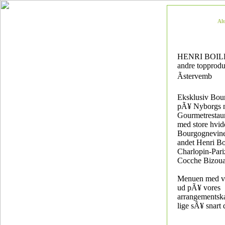
Al
HENRI BOIL
andre topprod
Ãstervemb
Eksklusiv Bou
pÃ¥ Nyborgs 
Gourmetrestau
med store hvid
Bourgognevine 
andet Henri Boi
Charlopin-Pari
Cocche Bizoua
Menuen med vin
ud pÃ¥ vores
arrangementsk
lige sÃ¥ snart 