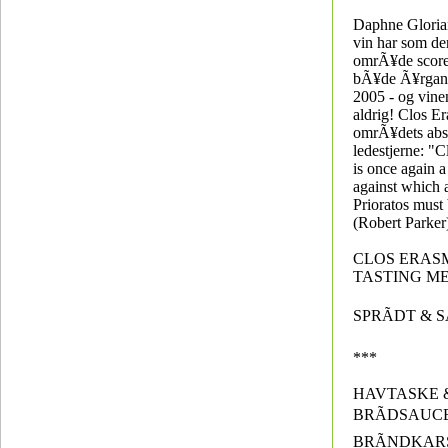
Daphne Glori
vin har som den
omrÃ¥de scoret
bÃ¥de Ã¥rgan
2005 - og vinen
aldrig! Clos E
omrÃ¥dets abs
ledestjerne: "
is once again 
against which a
Prioratos must
(Robert Parker
CLOS ERAS
TASTING M
SPRÃDT & 
***
HAVTASKE 
BRÃDSAUCE
BRÃNDKAR