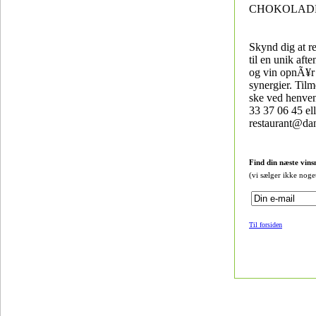
CHOKOLADE
Skynd dig at r
til en unik aft
og vin opnÃ¥r
synergier. Til
ske ved henve
33 37 06 45 ell
restaurant@dan
Find din næste vins
(vi sælger ikke noge
Til forsiden