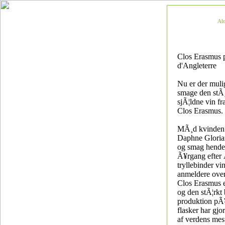
Al
Clos Erasmus
d'Angleterre
Nu er der muli
smage den stÃ¸
sjÃ¦ldne vin fra
Clos Erasmus.
MÃ¸d kvinden 
Daphne Glori
og smag hende
Ã¥rgang efter
tryllebinder v
anmeldere over
Clos Erasmus e
og den stÃ¦rkt
produktion pÃ
flasker har gjor
af verdens mest