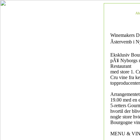
Al
Winemakers D
Ãstervemb i 
Eksklusiv Bou
pÃ¥ Nyborgs 
Restaurant
med store 1. C
Cru vine fra k
topproducenter
Arrangementet s
19.00 med en e
5-retters Gou
hvortil der bli
nogle store hv
Bourgogne vin
MENU & VI