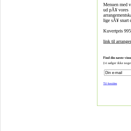
Menuen med vin
ud pÃ¥ vores
arrangementsk
lige sÃ¥ snart 
Kuvertpris 99
link til arrang
Find din næste vins
(vi sælger ikke noge
Til forsiden