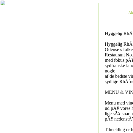
Al
Hyggelig RhÃ´
Hyggelig RhÃ
Odense s folke
Restaurant No.
med fokus pÃ¥ 
sydfranske la
nogle
af de bedste vi
sydlige RhÃ´n
MENU & VI
Menu med vine 
ud pÃ¥ vores 
lige sÃ¥ snart 
pÃ¥ nedenstÃ¥
Tilmelding er 