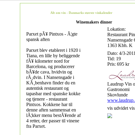
Alt om vin - Danmarks største vinkalender
Winemakers dinner
Lokation:
Parxet pÃ¥ Pintxos - Ã¦gte
Restaurant Pin
spansk aften
Nansensgade 
1363 Kbh. K
Parxet blev etableret i 1920 i
Dato: 4/3-201
Tiana, en lille by beliggende
Tid: 19
fÃ¥ kilometer nord for
Pris: 695 kr
Barcelona, og producerer
bÃ¥de cava, hvidvin og
rÃ¸dvin. I Nansensgade i
KÃ¸benhavn finder du en
Laudrup Vin 
autentisk restaurant og
Gastronomi
tapasbar med spanske kokke
Skovlunde
og tjenere - restaurant
www.laudrup.
Pintxos. Kokkene har til
vis udvidet vis
denne aften sammensat en
lÃ¦kker menu bestÃ¥ende af
4 retter, der passer til vinene
fra Parxet.