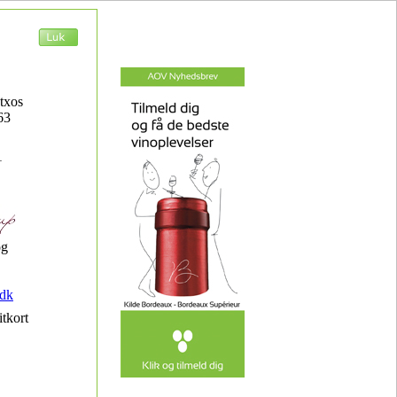
txos
63
1
og
dk
itkort