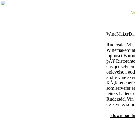
Al
WineMakerDin
Rudersdal Vin i
Winemakerdin
tophuset Baron
pÃ¥ Ristorante
Giv jer selv en
oplevelse i go
andre vinelske
KÃ¸kkenchef A
som serverer e
retters italien
Rudersdal Vin 
de 7 vine, som
download b