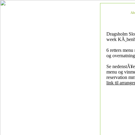
Al
Dragsholm Slot
week KÃ¸ben
6 retters menu 
og overnatning
Se nedenstÃ¥en
menu og vinme
reservation mm
link til arrang