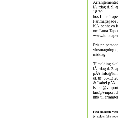
Arrangementet 
lÃ¸rdag d. 9. ap
18.30.
hos Luna Tape
Farimagsgade 
KÃ¸benhavn K
om Luna Tape
www.lunatape
Pris pr. person:
vinsmagning o
middag.
Tilmelding ska
lÃ¸rdag d. 2. a
pÃ¥ Info@lun
el. tlf. 35-13 
& Isabel pÃ¥
isabel@vinpor
lars@vinport.
link til arrang
Find din næste vins
(vi sælger ikke noge