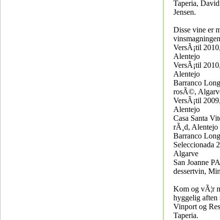
Taperia, Davi
Jensen.
Disse vine er 
vinsmagningen
VersÃ¡til 2010,
Alentejo
VersÃ¡til 2010
Alentejo
Barranco Long
rosÃ©, Algarv
VersÃ¡til 2009
Alentejo
Casa Santa Vit
rÃ¸d, Alentejo
Barranco Long
Seleccionada 2
Algarve
San Joanne PA
dessertvin, Mi
Kom og vÃ¦r m
hyggelig afte
Vinport og Res
Taperia.