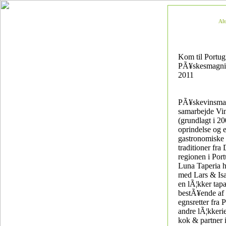
Al
Kom til Portug
PÃ¥skesmagning
2011
PÃ¥skevinsma
samarbejde Vi
(grundlagt i 20
oprindelse og e
gastronomiske
traditioner fra
regionen i Port
Luna Taperia 
med Lars & Isa
en lÃ¦kker tap
bestÃ¥ende af 
egnsretter fra 
andre lÃ¦kkerie
kok & partner 