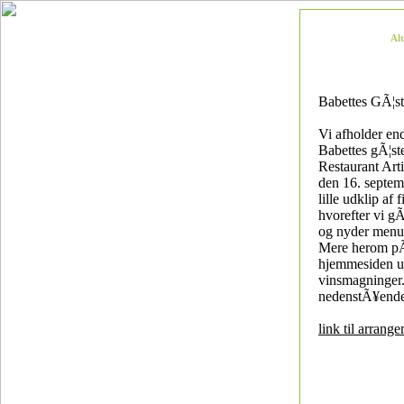
Al
Babettes GÃ¦s
Vi afholder en
Babettes gÃ¦s
Restaurant Art
den 16. septemb
lille udklip af 
hvorefter vi gÃ
og nyder menu
Mere herom p
hjemmesiden u
vinsmagninger
nedenstÃ¥ende
link til arrang