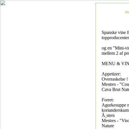
Al
Spanske vine f
topproducenter
og en "Mini-v
mellem 2 af pr
MENU & VI
Appetizer:
Overraskelse !
Mestres - "Co
Cava Brut Nat
Forret:
Agurkesuppe 
korianderskum
Ã¸sters
Mestres - "Vis
Nature