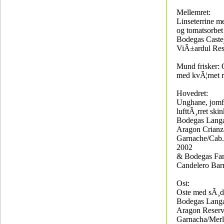
Mellemret:
Linseterrine me
og tomatsorbet
Bodegas Caste
ViÃ±ardul Res
Mund frisker: 
med kvÃ¦rnet r
Hovedret:
Unghane, jom
lufttÃ¸rret ski
Bodegas Langa
Aragon Crianz
Garnache/Cab.
2002
& Bodegas Far
Candelero Bar
Ost:
Oste med sÃ¸d
Bodegas Langa
Aragon Reserv
Garnacha/Merl