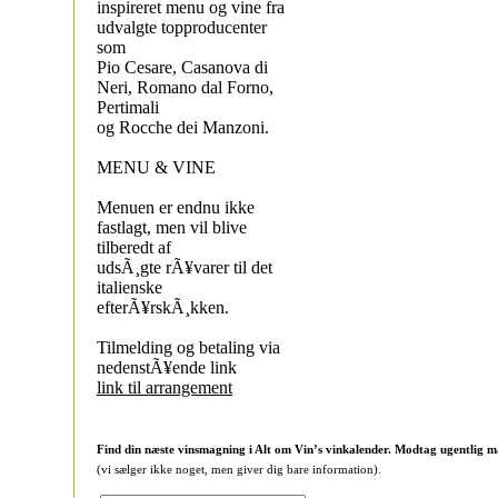
inspireret menu og vine fra
udvalgte topproducenter
som
Pio Cesare, Casanova di
Neri, Romano dal Forno,
Pertimali
og Rocche dei Manzoni.
MENU & VINE
Menuen er endnu ikke
fastlagt, men vil blive
tilberedt af
udsÃ¸gte rÃ¥varer til det
italienske
efterÃ¥rskÃ¸kken.
Tilmelding og betaling via
nedenstÃ¥ende link
link til arrangement
Find din næste vinsmagning i Alt om Vin’s vinkalender. Modtag ugentlig m
(vi sælger ikke noget, men giver dig bare information).