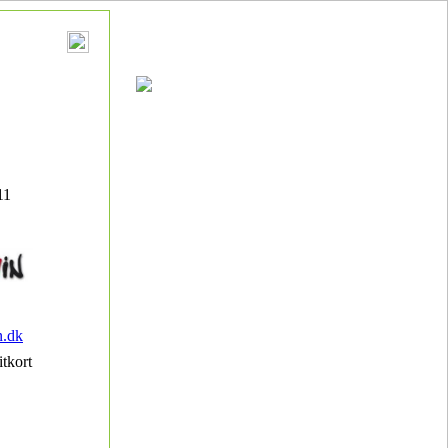
11
n.dk
itkort