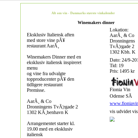
Alt om vin - Danmarks største vinkalender
Winemakers dinner
Lokation:
Eksklusiv Italiensk aften
AarÃ¸ & Co
med store vine pÃ¥
Dronningens
restaurant AarÃ¸
TvÃ¦rgade 2
1302 Kbh. K
Winemakers Dinner med en
Dato: 24/9-20
eksklusiv italiensk inspireret
Tid: 19
menu
Pris: 1495 kr
og vine fra udvalgte
topproducenter pÃ¥ den
tidligere restaurant
Fionia Vin
Premisse.
Odense SÃ
AarÃ¸ & Co
www.fioniavi
Dronningens TvÃ¦rgade 2
vis udvidet vis
1302 KÃ¸benhavn K
Arrangementet starter kl.
19.00 med en eksklusiv
italiensk