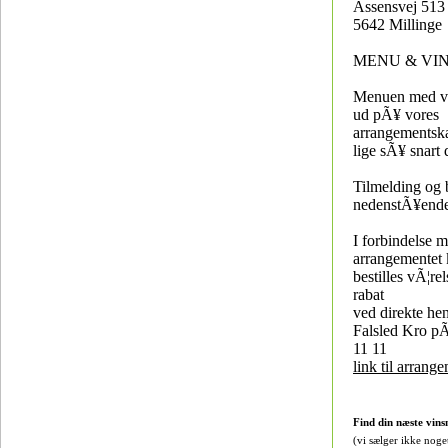
Assensvej 513 
5642 Millinge
MENU & VI
Menuen med vin
ud pÃ¥ vores
arrangementsk
lige sÃ¥ snart 
Tilmelding og 
nedenstÃ¥ende
I forbindelse 
arrangementet 
bestilles vÃ¦r
rabat
ved direkte hen
Falsled Kro pÃ
11 11
link til arrang
Find din næste vins
(vi sælger ikke noge