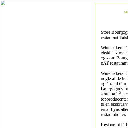
Al
Store Bourgog
restaurant Fals
Winemakers D
eksklusiv men
og store Bour
pÃ¥ restaurant
Winemakers D
nogle af de hel
og Grand Cru
Bourgognevine
store og hÃ¸jt
topproducenter
til en eksklus
en af Fyns alle
restaurationer.
Restaurant Fal