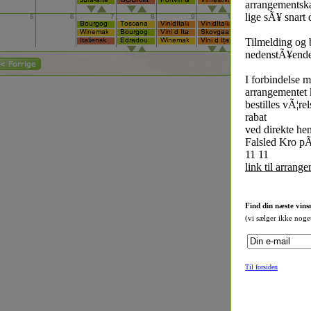
arrangementsk
lige sÃ¥ snart 
Tilmelding og 
nedenstÃ¥ende
I forbindelse 
arrangementet 
bestilles vÃ¦r
rabat
ved direkte hen
Falsled Kro pÃ
11 11
link til arrang
Find din næste vins
(vi sælger ikke noge
Til forsiden