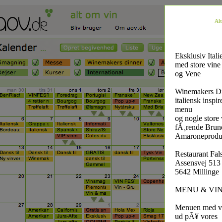
Al
Eksklusiv Itali
med store vine
og Vene
Winemakers D
italiensk inspir
menu
og nogle store 
fÃ¸rende Brune
Amaroneproduc
Restaurant Fal
Assensvej 513 
5642 Millinge
MENU & VI
Menuen med vin
ud pÃ¥ vores