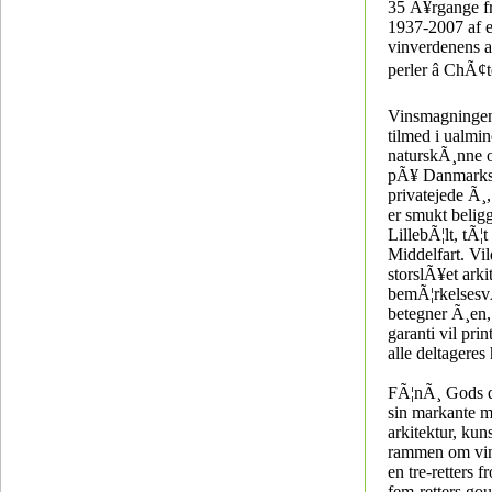
35 Ã¥rgange f
1937-2007 af e
vinverdenens a
perler â ChÃ
Vinsmagninge
tilmed i ualmin
naturskÃ¸nne 
pÃ¥ Danmarks 
privatejede Ã¸
er smukt belig
LillebÃ¦lt, tÃ¦
Middelfart. Vil
storslÃ¥et arki
bemÃ¦rkelsesvÃ
betegner Ã¸en,
garanti vil prin
alle deltagere
FÃ¦nÃ¸ Gods 
sin markante 
arkitektur, kun
rammen om vi
en tre-retters f
fem-retters g