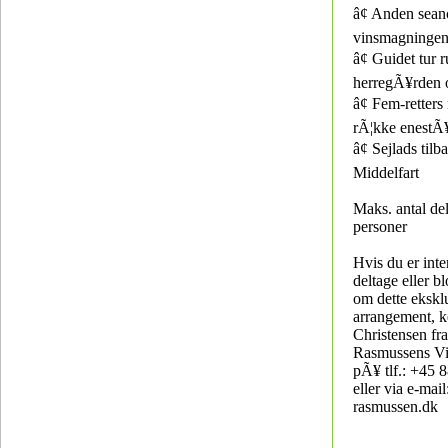
â¢ Anden sean
vinsmagninge
â¢ Guidet tur 
herregÃ¥rden 
â¢ Fem-retter
rÃ¦kke enestÃ
â¢ Sejlads tilba
Middelfart
Maks. antal del
personer
Hvis du er inter
deltage eller b
om dette ekskl
arrangement, k
Christensen fr
Rasmussens Vi
pÃ¥ tlf.: +45 
eller via e-ma
rasmussen.dk