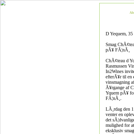
Al
D Yequem, 35
Smag ChÃ¢tea
pÃ¥ FÃ¦nÃ¸
ChÃ¢teau d Y
Rasmussen Vin
In2Wines invite
efterÃ¥r til en
vinsmagning a
Ã¥rgange af C
Yquem pÃ¥ fo
FÃ¦nÃ¸.
LÃ¸rdag den 1
venter en ople
det sÃ¦dvanlig
mulighed for at
eksklusiv smagn