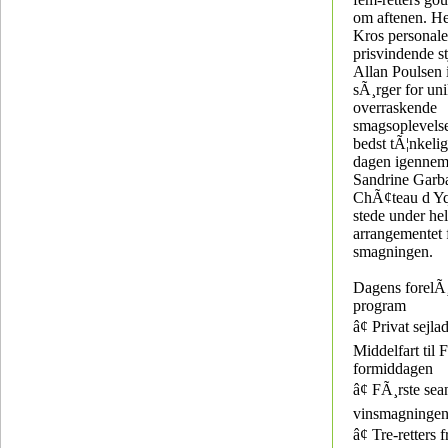
om aftenen. H
Kros personal
prisvindende s
Allan Poulsen 
sÃ¸rger for un
overraskende
smagsoplevels
bedst tÃ¦nkelig
dagen igennem
Sandrine Garba
ChÃ¢teau d Yq
stede under he
arrangementet 
smagningen.
Dagens forelÃ
program
â¢ Privat sejla
Middelfart til
formiddagen
â¢ FÃ¸rste sea
vinsmagninge
â¢ Tre-retters 