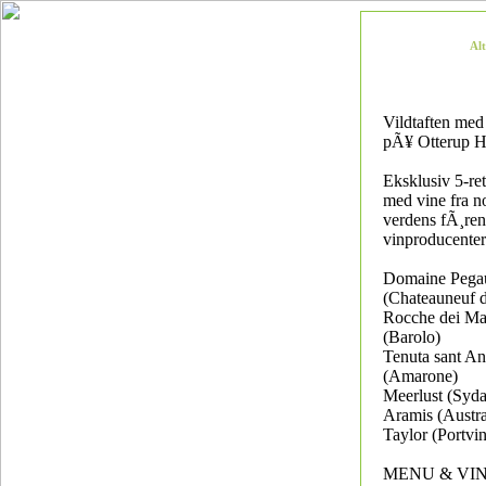
Al
Vildtaften med 
pÃ¥ Otterup H
Eksklusiv 5-re
med vine fra n
verdens fÃ¸re
vinproducenter
Domaine Pega
(Chateauneuf 
Rocche dei Ma
(Barolo)
Tenuta sant An
(Amarone)
Meerlust (Syda
Aramis (Austra
Taylor (Portvin
MENU & VI