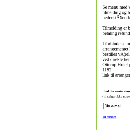
Se menu med v
tilmelding og 
nedenstÃ¥ende
Tilmelding er 
betaling refund
I forbindelse 
arrangementet 
bestilles vÃ¦rel
ved direkte hen
Otterup Hotel 
1182.
link til arrang
Find din næste vins
(vi sælger ikke noge
Til forsiden